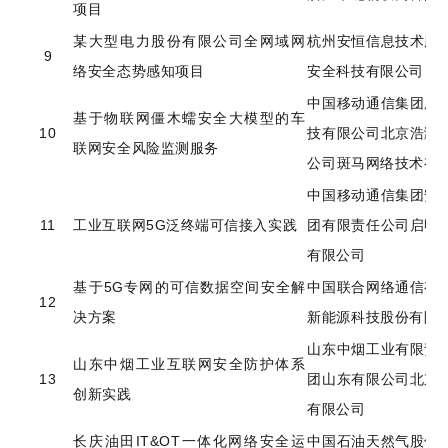
项目
某大型电力股份有限公司
全网域网
杭州安恒信息技术股
9
络安全态势感知项目
安全科技有限公司
中国移动通信集团广
基于物联网僵木蠕安全大模型的车
10
技有限公司
北京浩瀚
联网安全风险监测服务
公司
斑马网络技术有
中国移动通信集团安
11
工业互联网5G泛终端可信接入实践
团有限责任公司
启明
有限公司
基于5G专网的可信数据空间安全解
中国联合网络通信有
12
决方案
新能源科技股份有限
山东中烟工业有限责
山东中烟工业互联网安全防护体系
13
团山东有限公司
北京
创新实践
有限公司
长庆油田IT&OT一体化网络安全运
中国石油天然气股份