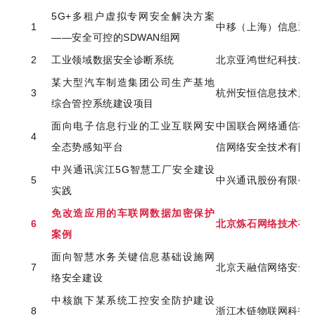
5G+多租户虚拟专网安全解决方案
1
中移（上海）信息通
——安全可控的SDWAN组网
2
工业领域数据安全诊断系统
北京亚鸿世纪科技发
某大型汽车制造集团公司生产基地
3
杭州安恒信息技术股
综合管控系统建设项目
面向电子信息行业的工业互联网安
中国联合网络通信有
4
全态势感知平台
信网络安全技术有限
中兴通讯滨江5G智慧工厂安全建设
5
中兴通讯股份有限公
实践
免改造应用的车联网数据加密保护
6
北京炼石网络技术有
案例
面向智慧水务关键信息基础设施网
7
北京天融信网络安全
络安全建设
中核旗下某系统工控安全防护建设
8
浙江木链物联网科技