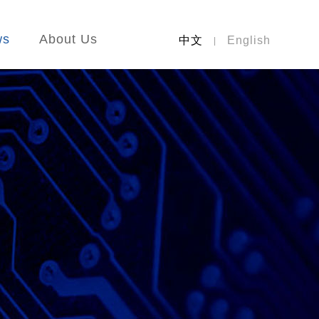
ws
About Us
中文
English
|