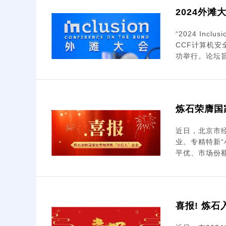
2024外滩
“2024 In
CCF计算机
功举行。论坛旨在
炼石荣膺国
近日，北京市
业。专精特新
平优、市场份额高
喜报! 炼